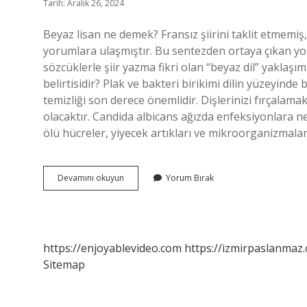
Tarih: Aralık 26, 2024
Beyaz lisan ne demek? Fransız şiirini taklit etmemiş, 
yorumlara ulaşmıştır. Bu sentezden ortaya çıkan yo
sözcüklerle şiir yazma fikri olan “beyaz dil” yaklaşı
belirtisidir? Plak ve bakteri birikimi dilin yüzeyin
temizliği son derece önemlidir. Dişlerinizi fırçalam
olacaktır. Candida albicans ağızda enfeksiyonlara 
ölü hücreler, yiyecek artıkları ve mikroorganizmalar
Beyaz
Devamını okuyun
Yorum Bırak
Lisan
Nedir
Ne
Anlama
Gelir
https://enjoyablevideo.com
https://izmirpaslanmaz.
Sitemap