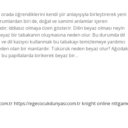
orada öğrendiklerini kendi şiir anlayışıyla birleştirerek yeni
rumlardan biri de, doğal ve samimi anlamlar içeren
mıdır; iddiasız olmaya özen gösterir. Dilin beyaz olması neyin
de beyaz bir tabakanın oluşmasına neden olur. Bu durumda dil
ak ve dil kazıyıcı kullanmak bu tabakayı temizlemeye yardımcı
neden olan bir mantardır. Tükürük neden beyaz olur? Ağızdak
 bu papillalarda birikerek beyaz bir…
com.tr
https://egecocukdunyasi.com.tr
knight online
nttgam