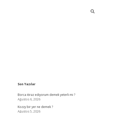
Sidebar
Son Yazılar
piabella
Borca itiraz ediyorum demek yeterli mi ?
Ağustos 6, 2026
Kozzy bir yer ne demek ?
Ağustos 5, 2026