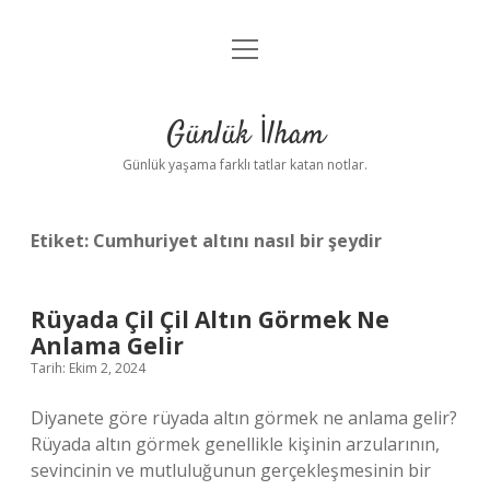
menüyü
Anasayfa
aç
Gizlilik Politikası
Günlük İlham
Yasal Uyarı
Günlük yaşama farklı tatlar katan notlar.
Hakkımızda
Etiket:
Cumhuriyet altını nasıl bir şeydir
Rüyada Çil Çil Altın Görmek Ne
Anlama Gelir
Tarih: Ekim 2, 2024
Diyanete göre rüyada altın görmek ne anlama gelir?
Rüyada altın görmek genellikle kişinin arzularının,
sevincinin ve mutluluğunun gerçekleşmesinin bir