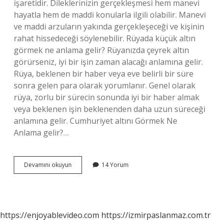
işaretidir. Dileklerinizin gerçekleşmesi hem manevi
hayatla hem de maddi konularla ilgili olabilir. Manevi
ve maddi arzuların yakında gerçekleşeceği ve kişinin
rahat hissedeceği söylenebilir. Rüyada küçük altın
görmek ne anlama gelir? Rüyanızda çeyrek altın
görürseniz, iyi bir işin zaman alacağı anlamına gelir.
Rüya, beklenen bir haber veya eve belirli bir süre
sonra gelen para olarak yorumlanır. Genel olarak
rüya, zorlu bir sürecin sonunda iyi bir haber almak
veya beklenen işin beklenenden daha uzun süreceği
anlamına gelir. Cumhuriyet altını Görmek Ne
Anlama gelir?…
Rüyada
Devamını okuyun
14 Yorum
Çil
Çil
Altın
Görmek
Ne
https://enjoyablevideo.com
https://izmirpaslanmaz.com.tr
Anlama