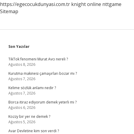
https://egecocukdunyasi.com.tr
knight online
nttgame
Gelir
Sitemap
Sidebar
Son Yazılar
TikTok fenomeni Murat Avcı nereli ?
Ağustos 8, 2026
Kurutma makinesi çamaşırları bozar mı ?
Ağustos 7, 2026
Kelime sözlük anlamı nedir ?
Ağustos 7, 2026
Borca itiraz ediyorum demek yeterli mi ?
Ağustos 6, 2026
Kozzy bir yer ne demek ?
Ağustos 5, 2026
Avar Devletine kim son verdi ?