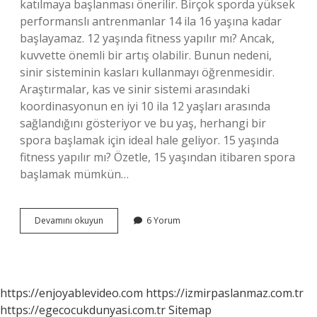
katılmaya başlanması önerilir. Birçok sporda yüksek
performanslı antrenmanlar 14 ila 16 yaşına kadar
başlayamaz. 12 yaşında fitness yapılır mı? Ancak,
kuvvette önemli bir artış olabilir. Bunun nedeni,
sinir sisteminin kasları kullanmayı öğrenmesidir.
Araştırmalar, kas ve sinir sistemi arasındaki
koordinasyonun en iyi 10 ila 12 yaşları arasında
sağlandığını gösteriyor ve bu yaş, herhangi bir
spora başlamak için ideal hale geliyor. 15 yaşında
fitness yapılır mı? Özetle, 15 yaşından itibaren spora
başlamak mümkün…
Fitness
Devamını okuyun
6 Yorum
Kaç
Yaş
Için
Uygundur
https://enjoyablevideo.com
https://izmirpaslanmaz.com.tr
https://egecocukdunyasi.com.tr
Sitemap