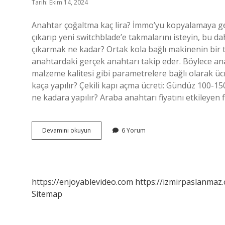
Tarih: Ekim 14, 2024
Anahtar çoğaltma kaç lira? İmmo’yu kopyalamaya ge
çıkarıp yeni switchblade’e takmalarını isteyin, bu dah
çıkarmak ne kadar? Ortak kola bağlı makinenin bir ta
anahtardaki gerçek anahtarı takip eder. Böylece a
malzeme kalitesi gibi parametrelere bağlı olarak üc
kaça yapılır? Çekili kapı açma ücreti: Gündüz 100-1
ne kadara yapılır? Araba anahtarı fiyatını etkileyen 
Yeni
Devamını okuyun
6 Yorum
Anahtar
Yaptırmak
Ne
Kadar
https://enjoyablevideo.com
https://izmirpaslanmaz.
Sitemap