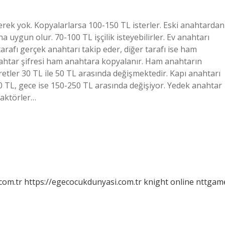
rek yok. Kopyalarlarsa 100-150 TL isterler. Eski anahtardan
a uygun olur. 70-100 TL işçilik isteyebilirler. Ev anahtarı
rafı gerçek anahtarı takip eder, diğer tarafı ise ham
nahtar şifresi ham anahtara kopyalanır. Ham anahtarın
retler 30 TL ile 50 TL arasında değişmektedir. Kapı anahtarı
50 TL, gece ise 150-250 TL arasında değişiyor. Yedek anahtar
faktörler…
com.tr
https://egecocukdunyasi.com.tr
knight online
nttgam