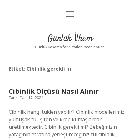
menüyü
Anasayfa
aç
Gizlilik Politikası
Günlük İlham
Yasal Uyarı
Günlük yaşama farklı tatlar katan notlar.
Hakkımızda
Etiket:
Cibinlik gerekli mi
Cibinlik Ölçüsü Nasıl Alınır
Tarih: Eylül 17, 2024
Cibinlik hangi tülden yapılır? Cibinlik modellerimiz
yumuşak tül, şifon ve krep kumaşlardan
üretilmektedir. Cibinlik gerekli mi? Bebeğinizin
yatağının etrafına yerleştireceğiniz tül cibinlik,