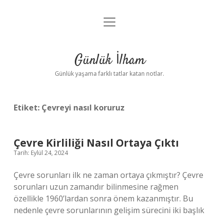
menüyü
Anasayfa
aç
Gizlilik Politikası
Günlük İlham
Yasal Uyarı
Günlük yaşama farklı tatlar katan notlar.
Hakkımızda
Etiket:
Çevreyi nasıl koruruz
Çevre Kirliliği Nasıl Ortaya Çıktı
Tarih: Eylül 24, 2024
Çevre sorunları ilk ne zaman ortaya çıkmıştır? Çevre
sorunları uzun zamandır bilinmesine rağmen
özellikle 1960’lardan sonra önem kazanmıştır. Bu
nedenle çevre sorunlarının gelişim sürecini iki başlık