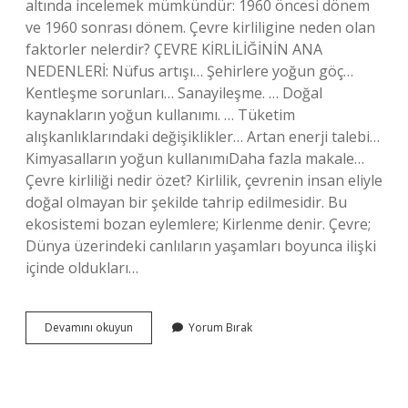
altında incelemek mümkündür: 1960 öncesi dönem
ve 1960 sonrası dönem. Çevre kirliligine neden olan
faktorler nelerdir? ÇEVRE KİRLİLİĞİNİN ANA
NEDENLERİ: Nüfus artışı… Şehirlere yoğun göç…
Kentleşme sorunları… Sanayileşme. … Doğal
kaynakların yoğun kullanımı. … Tüketim
alışkanlıklarındaki değişiklikler… Artan enerji talebi…
Kimyasalların yoğun kullanımıDaha fazla makale…
Çevre kirliliği nedir özet? Kirlilik, çevrenin insan eliyle
doğal olmayan bir şekilde tahrip edilmesidir. Bu
ekosistemi bozan eylemlere; Kirlenme denir. Çevre;
Dünya üzerindeki canlıların yaşamları boyunca ilişki
içinde oldukları…
Çevre
Devamını okuyun
Yorum Bırak
Kirliliği
Nasıl
Ortaya
Çıktı