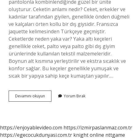
pantolonla kombinlendiğinde güzel bir ünite
oluşturur. Ceketin anlamı nedir? Ceket, erkekler ve
kadınlar tarafından giyilen, genellikle önden düğmeli
ve kalçaları örten kollu bir dış giysidir. Fransızca
jaquette kelimesinden Türkçeye geçmiştir.
Ceketlerde neden yaka var? Yaka altı keçeleri
genellikle ceket, palto veya palto gibi dış giyim
ürünlerinde kullanılan tekstil malzemeleridir.
Boynun alt kısmına yerleştirilir ve ekstra sıcaklık ve
konfor sağlar. Bu keçeler genellikle yumuşak ve
sıcak bir yapıya sahip keçe kumaştan yapılır.…
Ceket
Devamını okuyun
Yorum Bırak
Nedir
Ne
Işe
Yarar
https://enjoyablevideo.com
https://izmirpaslanmaz.com.tr
https://egecocukdunyasi.com.tr
knight online
nttgame