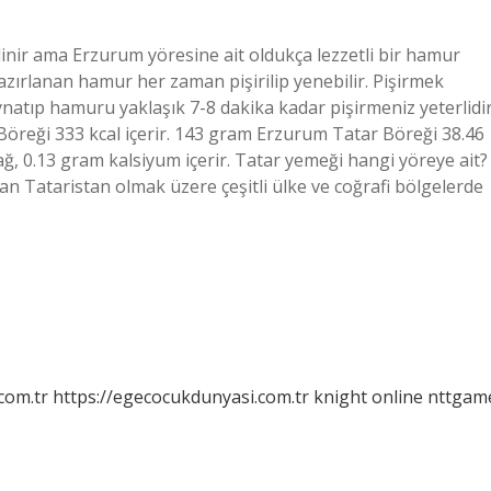
inir ama Erzurum yöresine ait oldukça lezzetli bir hamur
hazırlanan hamur her zaman pişirilip yenebilir. Pişirmek
ynatıp hamuru yaklaşık 7-8 dakika kadar pişirmeniz yeterlidir
Böreği 333 kcal içerir. 143 gram Erzurum Tatar Böreği 38.46
, 0.13 gram kalsiyum içerir. Tatar yemeği hangi yöreye ait?
lan Tataristan olmak üzere çeşitli ülke ve coğrafi bölgelerde
com.tr
https://egecocukdunyasi.com.tr
knight online
nttgam