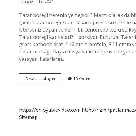
Tarih: Ekim 13, 2024
Tatar böreği nerenin yemeğidir? Mantı olarak da bil
işidir. Tatar böreği kaç dakikada pişer? Bu şekilde 
isterseniz uygun ve derin bir tencerede tuzlu su ka
Tatar böreği kaç kalori? 1 porsiyon Erzurum Tatar 
gram karbonhidrat, 1.42 gram protein, 8.11 gram yağ
Tatar mutfağı, başta Rusya sınırları içerisinde yer a
yaşayan Tatarların…
Tatar
Devamını okuyun
10 Yorum
Böreği
Kime
Ait
https://enjoyablevideo.com
https://izmirpaslanmaz.
Sitemap