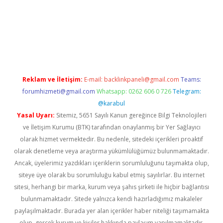
a
Reklam ve İletişim:
E-mail:
backlinkpaneli@gmail.com
Teams:
forumhizmeti@gmail.com
Whatsapp: 0262 606 0 726
Telegram:
@karabul
Yasal Uyarı:
Sitemiz, 5651 Sayılı Kanun gereğince Bilgi Teknolojileri
ve İletişim Kurumu (BTK) tarafından onaylanmış bir Yer Sağlayıcı
olarak hizmet vermektedir. Bu nedenle, sitedeki içerikleri proaktif
olarak denetleme veya araştırma yükümlülüğümüz bulunmamaktadır.
Ancak, üyelerimiz yazdıkları içeriklerin sorumluluğunu taşımakta olup,
siteye üye olarak bu sorumluluğu kabul etmiş sayılırlar. Bu internet
sitesi, herhangi bir marka, kurum veya şahıs şirketi ile hiçbir bağlantısı
bulunmamaktadır. Sitede yalnızca kendi hazırladığımız makaleler
paylaşılmaktadır. Burada yer alan içerikler haber niteliği taşımamakta
olup, gerçek kurum ve kişiler hakkında paylaşım yapılmamaktadır.