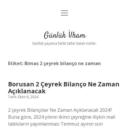
menüyü
Anasayfa
aç
Gizlilik Politikası
Günlük İlham
Yasal Uyarı
Günlük yaşama farklı tatlar katan notlar.
Hakkımızda
Etiket:
Bimas 2 çeyrek bilanço ne zaman
Borusan 2 Çeyrek Bilanço Ne Zaman
Açıklanacak
Tarih: Ekim 8, 2024
2 çeyrek Bilançolar Ne Zaman Açıklanacak 2024?
Buna göre, 2024 yılının ikinci çeyreğine ilişkin mali
tabloların yayımlanması Temmuz ayının son