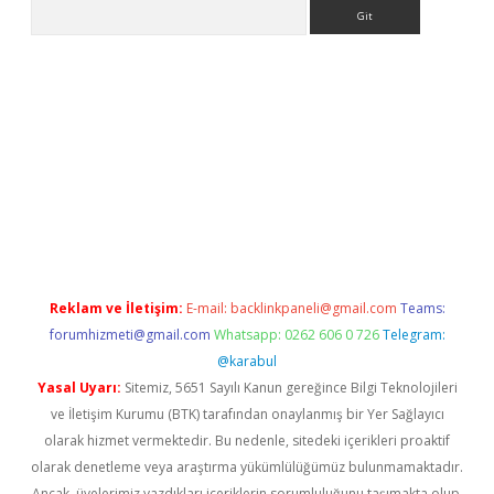
Arama
abella
Reklam ve İletişim:
E-mail:
backlinkpaneli@gmail.com
Teams:
forumhizmeti@gmail.com
Whatsapp: 0262 606 0 726
Telegram:
@karabul
Yasal Uyarı:
Sitemiz, 5651 Sayılı Kanun gereğince Bilgi Teknolojileri
ve İletişim Kurumu (BTK) tarafından onaylanmış bir Yer Sağlayıcı
olarak hizmet vermektedir. Bu nedenle, sitedeki içerikleri proaktif
olarak denetleme veya araştırma yükümlülüğümüz bulunmamaktadır.
Ancak, üyelerimiz yazdıkları içeriklerin sorumluluğunu taşımakta olup,