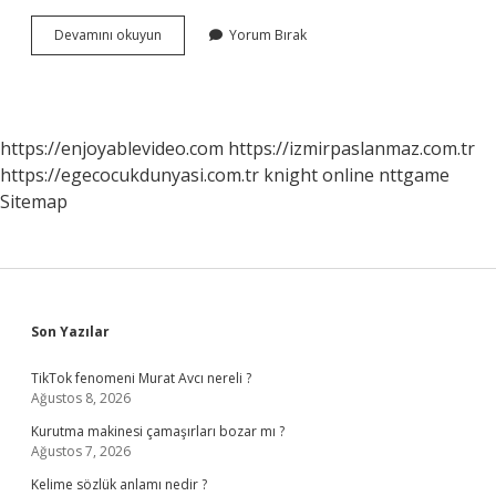
Durun
Devamını okuyun
Yorum Bırak
Ingilizcesi
Ne
https://enjoyablevideo.com
https://izmirpaslanmaz.com.tr
https://egecocukdunyasi.com.tr
knight online
nttgame
Sitemap
Sidebar
Son Yazılar
TikTok fenomeni Murat Avcı nereli ?
Ağustos 8, 2026
Kurutma makinesi çamaşırları bozar mı ?
Ağustos 7, 2026
Kelime sözlük anlamı nedir ?