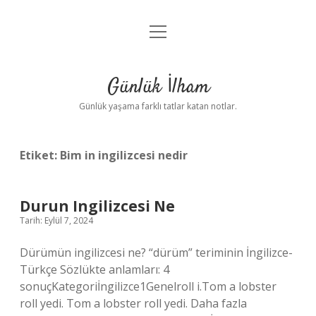
menüyü
Anasayfa
aç
Gizlilik Politikası
Günlük İlham
Yasal Uyarı
Günlük yaşama farklı tatlar katan notlar.
Hakkımızda
Etiket:
Bim in ingilizcesi nedir
Durun Ingilizcesi Ne
Tarih: Eylül 7, 2024
Dürümün ingilizcesi ne? “dürüm” teriminin İngilizce-
Türkçe Sözlükte anlamları: 4
sonuçKategoriİngilizce1Genelroll i.Tom a lobster
roll yedi. Tom a lobster roll yedi. Daha fazla