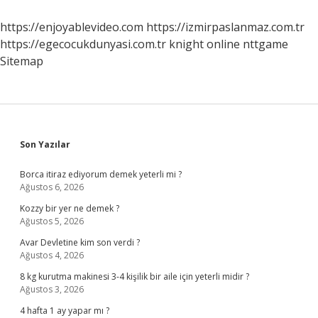
https://enjoyablevideo.com
https://izmirpaslanmaz.com.tr
https://egecocukdunyasi.com.tr
knight online
nttgame
Sitemap
Sidebar
Son Yazılar
Borca itiraz ediyorum demek yeterli mi ?
Ağustos 6, 2026
Kozzy bir yer ne demek ?
Ağustos 5, 2026
Avar Devletine kim son verdi ?
Ağustos 4, 2026
8 kg kurutma makinesi 3-4 kişilik bir aile için yeterli midir ?
Ağustos 3, 2026
4 hafta 1 ay yapar mı ?