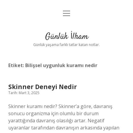
menüyü
Anasayfa
aç
Gizlilik Politikası
Günlük İlham
Yasal Uyarı
Günlük yaşama farklı tatlar katan notlar.
Hakkımızda
Etiket:
Bilişsel uygunluk kuramı nedir
Skinner Deneyi Nedir
Tarih: Mart 3, 2025
Skinner kuramı nedir? Skinner’a göre, davranış
sonucu organizma için olumlu bir durum
yarattığında davranış olasılığı artar. Negatif
uyaranlar tarafından davranışın arkasında yapılan