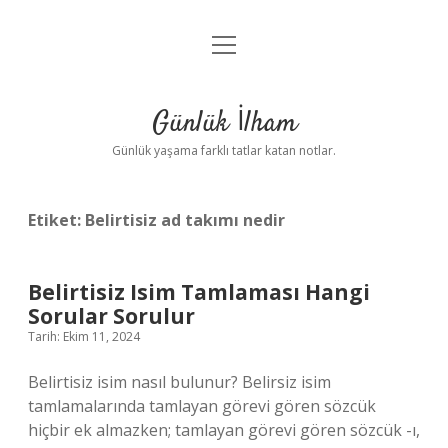
menüyü
Anasayfa
aç
Gizlilik Politikası
Günlük İlham
Yasal Uyarı
Günlük yaşama farklı tatlar katan notlar.
Hakkımızda
Etiket:
Belirtisiz ad takımı nedir
Belirtisiz Isim Tamlaması Hangi
Sorular Sorulur
Tarih: Ekim 11, 2024
Belirtisiz isim nasıl bulunur? Belirsiz isim
tamlamalarında tamlayan görevi gören sözcük
hiçbir ek almazken; tamlayan görevi gören sözcük -ı,