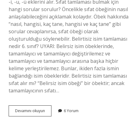
-i, -u, -ü eklerini alır. Sıfat tamlaması bulmak için
hangi sorular sorulur? Öncelikle sıfat öbeğinin nasıl
anlaşılabileceğini açıklamak kolaydır. Öbek hakkında
“nasıl, hangisi, kaç tane, hangisi ve kaç tane” gibi
sorular cevaplanırsa, sıfat öbeği olarak
oluşturulduğu söylenebilir. Belirtisiz isim tamlaması
nedir 6. sınıf? UYARI: Belirsiz isim öbeklerinde,
tamamlayıcı ve tamamlayıcı değiştirilemez ve
tamamlayıcı ve tamamlayıcı arasına başka hiçbir
kelime yerleştirilemez. Bunlar, ikiden fazla ismin
bağlandığı isim öbekleridir. Belirtisiz isim tamlaması
sıfat alır mı? “Belirsiz isim öbeği” bir öbektir; ancak
tamamlayıcının sıfatı…
Belirtisiz
Devamını okuyun
6 Yorum
Isim
Tamlaması
Hangi
Sorular