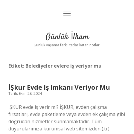
menüyü
Anasayfa
aç
Gizlilik Politikası
Günlük İlham
Yasal Uyarı
Günlük yaşama farklı tatlar katan notlar.
Hakkımızda
Etiket:
Belediyeler evlere iş veriyor mu
İŞkur Evde Iş Imkanı Veriyor Mu
Tarih: Ekim 28, 2024
İŞKUR evde iş verir mi? İŞKUR, evden çalışma
fırsatları, evde paketleme veya evden ek çalışma gibi
doğrudan hizmetler sunmamaktadır. Tüm
duyurularımıza kurumsal web sitemizden (.tr)