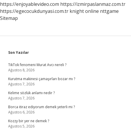
Mu
https://enjoyablevideo.com
https://izmirpaslanmaz.com.tr
https://egecocukdunyasi.com.tr
knight online
nttgame
Sitemap
Sidebar
Son Yazılar
TikTok fenomeni Murat Avcı nereli ?
Ağustos 8, 2026
Kurutma makinesi çamaşırları bozar mı ?
Ağustos 7, 2026
Kelime sözlük anlamı nedir ?
Ağustos 7, 2026
Borca itiraz ediyorum demek yeterli mi ?
Ağustos 6, 2026
Kozzy bir yer ne demek ?
Ağustos 5, 2026