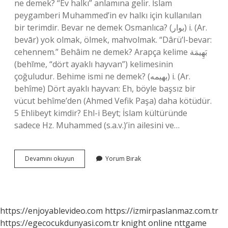
ne demek? “Ev halkı” anlamına gelir. İslam
peygamberi Muhammed’in ev halkı için kullanılan
bir terimdir. Bevar ne demek Osmanlıca? (ﺑﻮﺍﺭ) i. (Ar.
bevār) yok olmak, ölmek, mahvolmak. “Dârü’l-bevar:
cehennem.” Behâim ne demek? Arapça kelime بَهِيمَة‎
(behīme, “dört ayaklı hayvan”) kelimesinin
çoğuludur. Behime ismi ne demek? (ﺑﻬﻴﻤﻪ) i. (Ar.
behîme) Dört ayaklı hayvan: Eh, böyle başsız bir
vücut behîme’den (Ahmed Vefik Paşa) daha kötüdür.
5 Ehlibeyt kimdir? Ehl-i Beyt; İslam kültüründe
sadece Hz. Muhammed (s.a.v.)’in ailesini ve…
Behte
Devamını okuyun
Yorum Bırak
Ne
Demek
https://enjoyablevideo.com
https://izmirpaslanmaz.com.tr
https://egecocukdunyasi.com.tr
knight online
nttgame