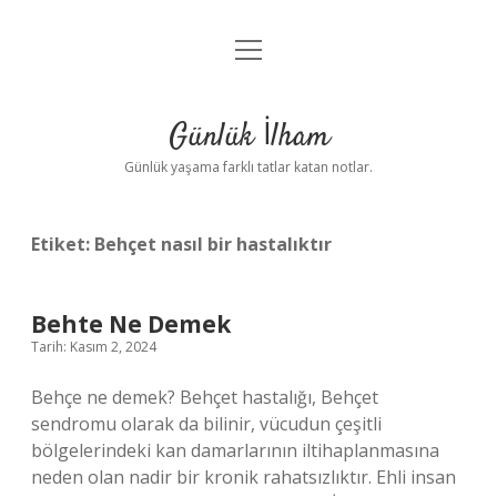
menüyü
Anasayfa
aç
Gizlilik Politikası
Günlük İlham
Yasal Uyarı
Günlük yaşama farklı tatlar katan notlar.
Hakkımızda
Etiket:
Behçet nasıl bir hastalıktır
Behte Ne Demek
Tarih: Kasım 2, 2024
Behçe ne demek? Behçet hastalığı, Behçet
sendromu olarak da bilinir, vücudun çeşitli
bölgelerindeki kan damarlarının iltihaplanmasına
neden olan nadir bir kronik rahatsızlıktır. Ehli insan