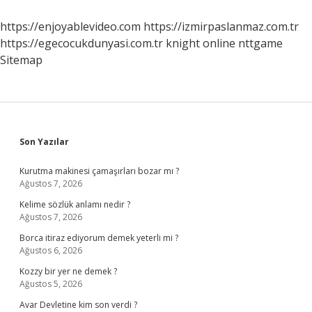
Emzirilir
Mi
https://enjoyablevideo.com
https://izmirpaslanmaz.com.tr
https://egecocukdunyasi.com.tr
knight online
nttgame
Sitemap
Sidebar
Son Yazılar
Kurutma makinesi çamaşırları bozar mı ?
Ağustos 7, 2026
Kelime sözlük anlamı nedir ?
Ağustos 7, 2026
Borca itiraz ediyorum demek yeterli mi ?
Ağustos 6, 2026
Kozzy bir yer ne demek ?
Ağustos 5, 2026
Avar Devletine kim son verdi ?