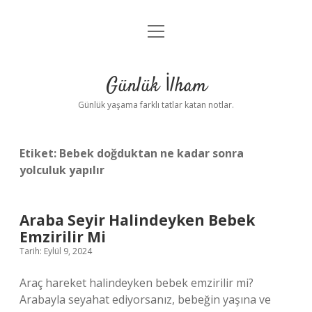
menüyü
Anasayfa
aç
Gizlilik Politikası
Günlük İlham
Yasal Uyarı
Günlük yaşama farklı tatlar katan notlar.
Hakkımızda
Etiket:
Bebek doğduktan ne kadar sonra
yolculuk yapılır
Araba Seyir Halindeyken Bebek
Emzirilir Mi
Tarih: Eylül 9, 2024
Araç hareket halindeyken bebek emzirilir mi?
Arabayla seyahat ediyorsanız, bebeğin yaşına ve