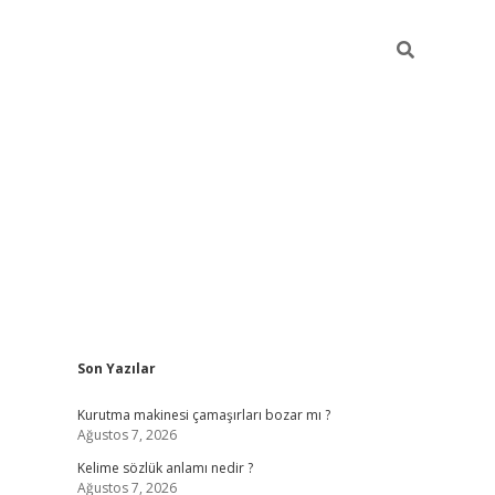
Sidebar
Son Yazılar
piabella
Kurutma makinesi çamaşırları bozar mı ?
Ağustos 7, 2026
Kelime sözlük anlamı nedir ?
Ağustos 7, 2026