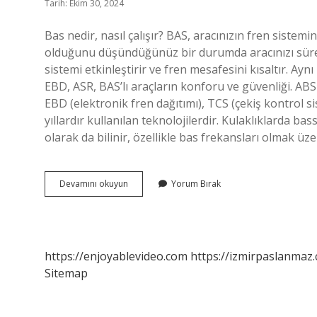
Tarih: Ekim 30, 2024
Bas nedir, nasıl çalışır? BAS, aracınızın fren sistemi
olduğunu düşündüğünüz bir durumda aracınızı sürerk
sistemi etkinleştirir ve fren mesafesini kısaltır. A
EBD, ASR, BAS’lı araçların konforu ve güvenliği. AB
EBD (elektronik fren dağıtımı), TCS (çekiş kontrol s
yıllardır kullanılan teknolojilerdir. Kulaklıklarda 
olarak da bilinir, özellikle bas frekansları olmak üz
Bas
Devamını okuyun
Yorum Bırak
Özelliği
Nedir
https://enjoyablevideo.com
https://izmirpaslanmaz.
Sitemap