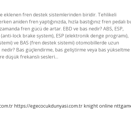
ne eklenen fren destek sistemlerinden biridir. Tehlikeli
en aniden fren yaptığınızda, hızla bastığınız fren pedalı b
ynı zamanda fren gücü de artar. EBD ve bas nedir? ABS, ESP,
S (anti-lock brake system), ESP (elektronik denge programı),
istemi) ve BAS (fren destek sistemi) otomobillerde uzun
bass nedir? Bas güçlendirme, bas geliştirme veya bas yükseltme
ere düşük frekanslı sesleri…
com.tr
https://egecocukdunyasi.com.tr
knight online
nttgam