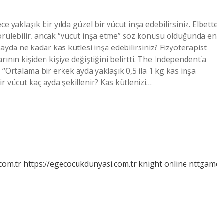
ce yaklaşık bir yılda güzel bir vücut inşa edebilirsiniz. Elbett
 görülebilir, ancak “vücut inşa etme” söz konusu olduğunda en
r ayda ne kadar kas kütlesi inşa edebilirsiniz? Fizyoterapist
rının kişiden kişiye değiştiğini belirtti. The Independent’a
“Ortalama bir erkek ayda yaklaşık 0,5 ila 1 kg kas inşa
Bir vücut kaç ayda şekillenir? Kas kütlenizi…
com.tr
https://egecocukdunyasi.com.tr
knight online
nttgam