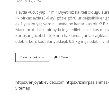
Tarih: Eylül 7, 2024
1 ayda vücut yapılır mı? Diyetiniz kaliteli olduğu süre
ilk birkaç ayda (3-6 ay) gözle görülür değişiklikler
az 1 yıla ihtiyaç vardır. 1 ayda ne kadar kas olur? Bi
Marc Jacobchick, bir ayda inşa edilebilecek kas mikta
konuşan Jacobchick, konu hakkında şunları açıkladı: 
edebilirken, kadınlar yaklaşık 0,5 kg inşa edebilir.” 
1
Devamını okuyun
2 Yorum
Ayda
Vücut
Gelişir
Mi
https://enjoyablevideo.com
https://izmirpaslanmaz.
Sitemap