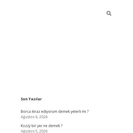
Sidebar
Son Yazılar
piabella
Borca itiraz ediyorum demek yeterli mi ?
Ağustos 6, 2026
Kozzy bir yer ne demek ?
Ağustos 5, 2026