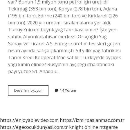
var? Bunun 1,9 milyon tonu petrol için üretildi:
Tekirdağ (353 bin ton), Konya (278 bin ton), Adana
(195 bin ton), Edirne (240 bin ton) ve Kırklareli (226
bin ton). 2020 yılı üretimi. sıralamalarda yer aldı.
Türkiye’nin en büyük yağ fabrikası kimin? İşte yeni
sahibi. Afyonkarahisar merkezli Oruçoğlu Yağ
Sanayi ve Ticaret A.Ş. Entegre üretim tesisleri geçen
nisan ayında satışa çıkarılmıştı. 54 yıllık yağ fabrikası
Tarım Kredi Kooperatifi’ne satıldı. Türkiye’de ayçiçek
yağı kimin elinde? Rusya’nın ayçiçeği ithalatındaki
payı yüzde 51. Anadolu…
Türkiyede
Devamını okuyun
14 Yorum
Ayçiçek
Yağı
Fabrikası
Var
Mı
https://enjoyablevideo.com
https://izmirpaslanmaz.com.tr
https://egecocukdunyasi.com.tr
knight online
nttgame