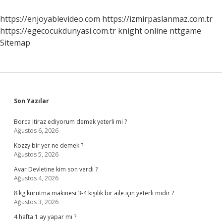
Söylediği
Dünyaca
https://enjoyablevideo.com
https://izmirpaslanmaz.com.tr
Ünlü
https://egecocukdunyasi.com.tr
knight online
nttgame
Sözü
Nedir
Sitemap
Sidebar
Son Yazılar
Borca itiraz ediyorum demek yeterli mi ?
Ağustos 6, 2026
Kozzy bir yer ne demek ?
Ağustos 5, 2026
Avar Devletine kim son verdi ?
Ağustos 4, 2026
8 kg kurutma makinesi 3-4 kişilik bir aile için yeterli midir ?
Ağustos 3, 2026
4 hafta 1 ay yapar mı ?