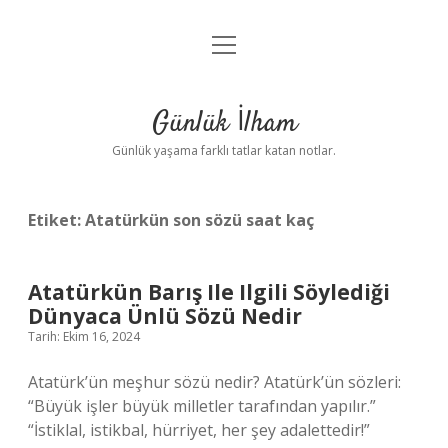
menüyü
Anasayfa
aç
Gizlilik Politikası
Günlük İlham
Yasal Uyarı
Günlük yaşama farklı tatlar katan notlar.
Hakkımızda
Etiket:
Atatürkün son sözü saat kaç
Atatürkün Barış Ile Ilgili Söylediği
Dünyaca Ünlü Sözü Nedir
Tarih: Ekim 16, 2024
Atatürk’ün meşhur sözü nedir? Atatürk’ün sözleri:
“Büyük işler büyük milletler tarafından yapılır.”
“İstiklal, istikbal, hürriyet, her şey adalettedir!”