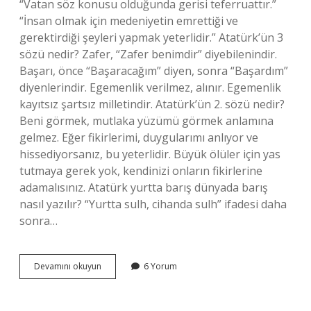
“Vatan söz konusu olduğunda gerisi teferruattır.”
“İnsan olmak için medeniyetin emrettiği ve
gerektirdiği şeyleri yapmak yeterlidir.” Atatürk’ün 3
sözü nedir? Zafer, “Zafer benimdir” diyebilenindir.
Başarı, önce “Başaracağım” diyen, sonra “Başardım”
diyenlerindir. Egemenlik verilmez, alınır. Egemenlik
kayıtsız şartsız milletindir. Atatürk’ün 2. sözü nedir?
Beni görmek, mutlaka yüzümü görmek anlamına
gelmez. Eğer fikirlerimi, duygularımı anlıyor ve
hissediyorsanız, bu yeterlidir. Büyük ölüler için yas
tutmaya gerek yok, kendinizi onların fikirlerine
adamalısınız. Atatürk yurtta barış dünyada barış
nasıl yazılır? “Yurtta sulh, cihanda sulh” ifadesi daha
sonra…
Atatürkün
Devamını okuyun
6 Yorum
Barış
Ile
Ilgili