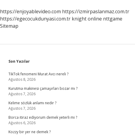
Söylediği
Dünyaca
https://enjoyablevideo.com
https://izmirpaslanmaz.com.tr
Ünlü
https://egecocukdunyasi.com.tr
knight online
nttgame
Sözü
Nedir
Sitemap
Sidebar
Son Yazılar
TikTok fenomeni Murat Avcı nereli ?
Ağustos 8, 2026
Kurutma makinesi çamaşırları bozar mı ?
Ağustos 7, 2026
Kelime sözlük anlamı nedir ?
Ağustos 7, 2026
Borca itiraz ediyorum demek yeterli mi ?
Ağustos 6, 2026
Kozzy bir yer ne demek ?