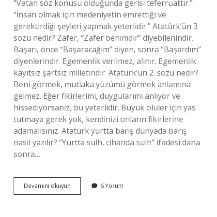
“Vatan söz konusu olduğunda gerisi teferruattır.”
“İnsan olmak için medeniyetin emrettiği ve
gerektirdiği şeyleri yapmak yeterlidir.” Atatürk’ün 3
sözü nedir? Zafer, “Zafer benimdir” diyebilenindir.
Başarı, önce “Başaracağım” diyen, sonra “Başardım”
diyenlerindir. Egemenlik verilmez, alınır. Egemenlik
kayıtsız şartsız milletindir. Atatürk’ün 2. sözü nedir?
Beni görmek, mutlaka yüzümü görmek anlamına
gelmez. Eğer fikirlerimi, duygularımı anlıyor ve
hissediyorsanız, bu yeterlidir. Büyük ölüler için yas
tutmaya gerek yok, kendinizi onların fikirlerine
adamalısınız. Atatürk yurtta barış dünyada barış
nasıl yazılır? “Yurtta sulh, cihanda sulh” ifadesi daha
sonra…
Atatürkün
Devamını okuyun
6 Yorum
Barış
Ile
Ilgili