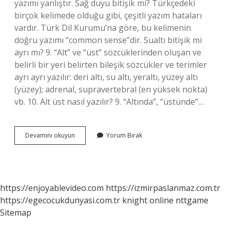
yazımı yanlıştır. Sağ duyu bitişik mi? Türkçedeki
birçok kelimede olduğu gibi, çeşitli yazım hataları
vardır. Türk Dil Kurumu’na göre, bu kelimenin
doğru yazımı “common sense”dir. Sualtı bitişik mi
ayrı mı? 9. “Alt” ve “üst” sözcüklerinden oluşan ve
belirli bir yeri belirten bileşik sözcükler ve terimler
ayrı ayrı yazılır: deri altı, su altı, yeraltı, yüzey altı
(yüzey); adrenal, supravertebral (en yüksek nokta)
vb. 10. Alt üst nasıl yazılır? 9. “Altında”, “üstünde”…
Sağ
Devamını okuyun
Yorum Bırak
Salim
Bitişik
Mi
Ayrı
Mı
https://enjoyablevideo.com
https://izmirpaslanmaz.com.tr
https://egecocukdunyasi.com.tr
knight online
nttgame
Sitemap