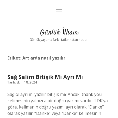
menüyü
Anasayfa
aç
Gizlilik Politikası
Günlük İlham
Yasal Uyarı
Günlük yaşama farklı tatlar katan notlar.
Hakkımızda
Etiket:
Art arda nasıl yazılır
Sağ Salim Bitişik Mi Ayrı Mı
Tarih: Ekim 18, 2024
Sağ ol ayrı mı yazılır bitişik mi? Ancak, thank you
kelimesinin yalnızca bir doğru yazımı vardır. TDK’ya
göre, kelimenin doğru yazımı ayrı olarak “Danke”
olarak yazılır. “Danke” veya “Danke” kelimesinin