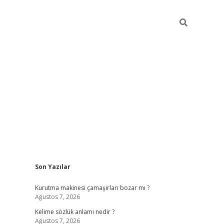
Sidebar
Son Yazılar
piabella
Kurutma makinesi çamaşırları bozar mı ?
Ağustos 7, 2026
Kelime sözlük anlamı nedir ?
Ağustos 7, 2026