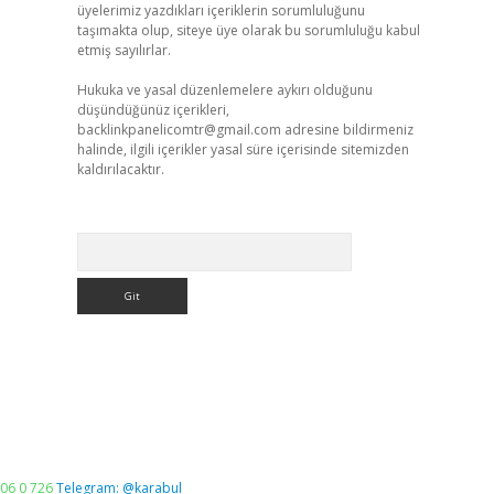
üyelerimiz yazdıkları içeriklerin sorumluluğunu
taşımakta olup, siteye üye olarak bu sorumluluğu kabul
etmiş sayılırlar.
Hukuka ve yasal düzenlemelere aykırı olduğunu
düşündüğünüz içerikleri,
backlinkpanelicomtr@gmail.com
adresine bildirmeniz
halinde, ilgili içerikler yasal süre içerisinde sitemizden
kaldırılacaktır.
Arama
06 0 726
Telegram: @karabul