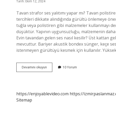
Tarih: Ekim 12, 2024
Tavan strafor ses yalıtımı yapar mı? Tavan polistireni
tercihleri ​​dikkate alındığında gürültü önlemeye öne
tuğla veya polistiren gibi malzemeler kullanmayı den
düşüktür. Yapının uygunsuzluğu, malzemenin daha faz
Evin tavandan gelen ses nasıl kesilir? Üst kattan gel
mevcuttur. Bariyer akustik bondex sünger, keçe ses
istenmeyen gürültüyü kesmek için kullanılır. Yükse
Tavana
Devamını okuyun
10 Yorum
Köpük
Sesi
Keser
Mi
https://enjoyablevideo.com
https://izmirpaslanmaz.
Sitemap