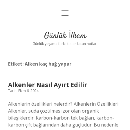
menüyü
Anasayfa
aç
Gizlilik Politikası
Günlük İlham
Yasal Uyarı
Günlük yaşama farklı tatlar katan notlar.
Hakkımızda
Etiket:
Alken kaç bağ yapar
Alkenler Nasıl Ayırt Edilir
Tarih: Ekim 6, 2024
Alkenlerin özellikleri nelerdir? Alkenlerin Özellikleri
Alkenler, suda çözülmesi zor olan organik
bileşiklerdir. Karbon-karbon tek bağları, karbon-
karbon çift bağlarından daha güçlüdür. Bu nedenle,