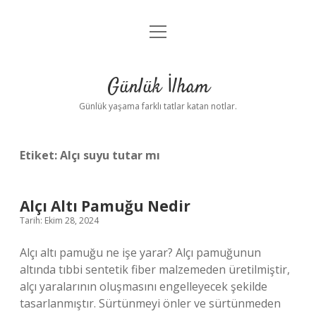
menüyü
Anasayfa
aç
Gizlilik Politikası
Günlük İlham
Yasal Uyarı
Günlük yaşama farklı tatlar katan notlar.
Hakkımızda
Etiket:
Alçı suyu tutar mı
Alçı Altı Pamuğu Nedir
Tarih: Ekim 28, 2024
Alçı altı pamuğu ne işe yarar? Alçı pamuğunun
altında tıbbi sentetik fiber malzemeden üretilmiştir,
alçı yaralarının oluşmasını engelleyecek şekilde
tasarlanmıştır. Sürtünmeyi önler ve sürtünmeden