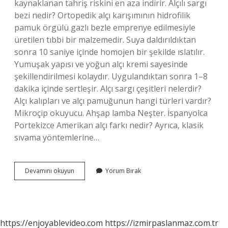
kaynaklanan tahriş riskini en aza indirir. Alçılı sargı
bezi nedir? Ortopedik alçı karışımının hidrofilik
pamuk örgülü gazlı bezle emprenye edilmesiyle
üretilen tıbbi bir malzemedir. Suya daldırıldıktan
sonra 10 saniye içinde homojen bir şekilde ıslatılır.
Yumuşak yapısı ve yoğun alçı kremi sayesinde
şekillendirilmesi kolaydır. Uygulandıktan sonra 1–8
dakika içinde sertleşir. Alçı sargı çeşitleri nelerdir?
Alçı kalıpları ve alçı pamuğunun hangi türleri vardır?
Mikroçip okuyucu. Ahşap lamba Neşter. İspanyolca
Portekizce Amerikan alçı farkı nedir? Ayrıca, klasik
sıvama yöntemlerine…
Alçı
Devamını okuyun
Yorum Bırak
Altı
Pamuğu
Nedir
https://enjoyablevideo.com
https://izmirpaslanmaz.com.tr