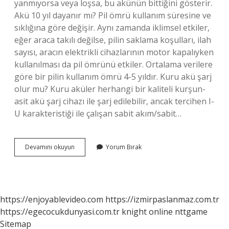
yanmıyorsa veya loşsa, bu akünün bittiğini gösterir.
Akü 10 yıl dayanır mı? Pil ömrü kullanım süresine ve
sıklığına göre değişir. Aynı zamanda iklimsel etkiler,
eğer araca takılı değilse, pilin saklama koşulları, ilah
sayısı, aracın elektrikli cihazlarının motor kapalıyken
kullanılması da pil ömrünü etkiler. Ortalama verilere
göre bir pilin kullanım ömrü 4-5 yıldır. Kuru akü şarj
olur mu? Kuru aküler herhangi bir kaliteli kurşun-
asit akü şarj cihazı ile şarj edilebilir, ancak tercihen I-
U karakteristiği ile çalışan sabit akım/sabit…
Kuru
Devamını okuyun
Yorum Bırak
Akü
Ömrü
Ne
Kadardır
https://enjoyablevideo.com
https://izmirpaslanmaz.com.tr
https://egecocukdunyasi.com.tr
knight online
nttgame
Sitemap