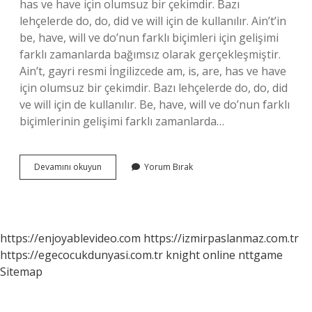
has ve have için olumsuz bir çekimdir. Bazı
lehçelerde do, do, did ve will için de kullanılır. Ain’t’in
be, have, will ve do’nun farklı biçimleri için gelişimi
farklı zamanlarda bağımsız olarak gerçekleşmiştir.
Ain’t, gayri resmi İngilizcede am, is, are, has ve have
için olumsuz bir çekimdir. Bazı lehçelerde do, do, did
ve will için de kullanılır. Be, have, will ve do’nun farklı
biçimlerinin gelişimi farklı zamanlarda…
Ain
Devamını okuyun
Yorum Bırak
T
Açılımı
Ne
https://enjoyablevideo.com
https://izmirpaslanmaz.com.tr
https://egecocukdunyasi.com.tr
knight online
nttgame
Sitemap