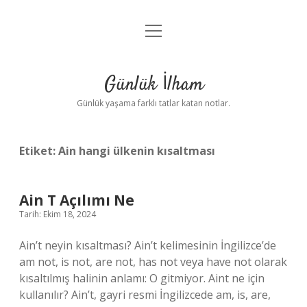
menüyü
Anasayfa
aç
Gizlilik Politikası
Günlük İlham
Yasal Uyarı
Günlük yaşama farklı tatlar katan notlar.
Hakkımızda
Etiket:
Ain hangi ülkenin kısaltması
Ain T Açılımı Ne
Tarih: Ekim 18, 2024
Ain’t neyin kısaltması? Ain’t kelimesinin İngilizce’de
am not, is not, are not, has not veya have not olarak
kısaltılmış halinin anlamı: O gitmiyor. Aint ne için
kullanılır? Ain’t, gayri resmi İngilizcede am, is, are,