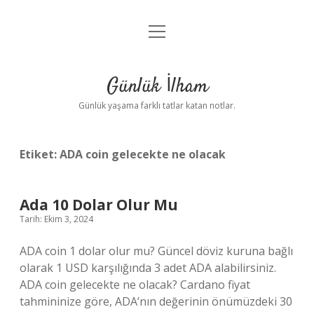
menüyü
Anasayfa
aç
Gizlilik Politikası
Günlük İlham
Yasal Uyarı
Günlük yaşama farklı tatlar katan notlar.
Hakkımızda
Etiket:
ADA coin gelecekte ne olacak
Ada 10 Dolar Olur Mu
Tarih: Ekim 3, 2024
ADA coin 1 dolar olur mu? Güncel döviz kuruna bağlı
olarak 1 USD karşılığında 3 adet ADA alabilirsiniz.
ADA coin gelecekte ne olacak? Cardano fiyat
tahmininize göre, ADA’nın değerinin önümüzdeki 30