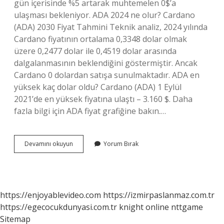
gün içerisinde %5 artarak muhtemelen 0$’a
ulaşması bekleniyor. ADA 2024 ne olur? Cardano
(ADA) 2030 Fiyat Tahmini Teknik analiz, 2024 yılında
Cardano fiyatının ortalama 0,3348 dolar olmak
üzere 0,2477 dolar ile 0,4519 dolar arasında
dalgalanmasının beklendiğini göstermiştir. Ancak
Cardano 0 dolardan satışa sunulmaktadır. ADA en
yüksek kaç dolar oldu? Cardano (ADA) 1 Eylül
2021’de en yüksek fiyatına ulaştı – 3.160 $. Daha
fazla bilgi için ADA fiyat grafiğine bakın.…
Ada
Devamını okuyun
Yorum Bırak
10
Dolar
Olur
Mu
https://enjoyablevideo.com
https://izmirpaslanmaz.com.tr
https://egecocukdunyasi.com.tr
knight online
nttgame
Sitemap