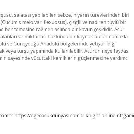
rşusu, salatası yapılabilen sebze, hıyarın türevlerinden biri
 (Cucumis melo var. flexuosus), çizgili ve nadiren tüylü bir
dine benzemesine rağmen aslında bir kavun çeşididir. Acur
 alanları ve miktarları hakkında bir kaynak bulunmamakla
dolu ve Güneydoğu Anadolu bölgelerinde yetiştirildiği
ak veya turşu yapımında kullanılabilir. Acurun neye faydası
tamin sayesinde vücuttaki kemiklerin güçlenmesine yardımcı
com.tr
https://egecocukdunyasi.com.tr
knight online
nttgam