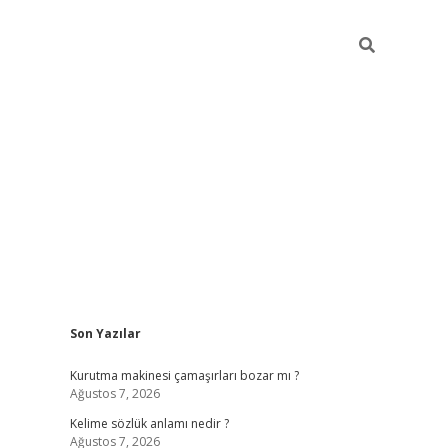
Sidebar
Son Yazılar
piabella
Kurutma makinesi çamaşırları bozar mı ?
Ağustos 7, 2026
Kelime sözlük anlamı nedir ?
Ağustos 7, 2026