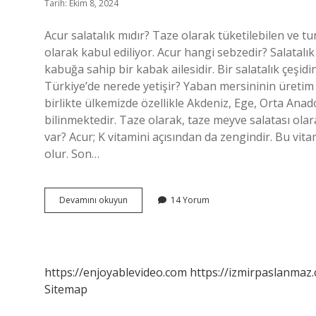
Tarih: Ekim 8, 2024
Acur salatalık mıdır? Taze olarak tüketilebilen ve tu
olarak kabul ediliyor. Acur hangi sebzedir? Salatalık
kabuğa sahip bir kabak ailesidir. Bir salatalık çeşi
Türkiye’de nerede yetişir? Yaban mersininin üretim
birlikte ülkemizde özellikle Akdeniz, Ege, Orta Ana
bilinmektedir. Taze olarak, taze meyve salatası olar
var? Acur; K vitamini açısından da zengindir. Bu vi
olur. Son…
Acurun
Devamını okuyun
14 Yorum
Diğer
Adı
Nedir
https://enjoyablevideo.com
https://izmirpaslanmaz.
Sitemap