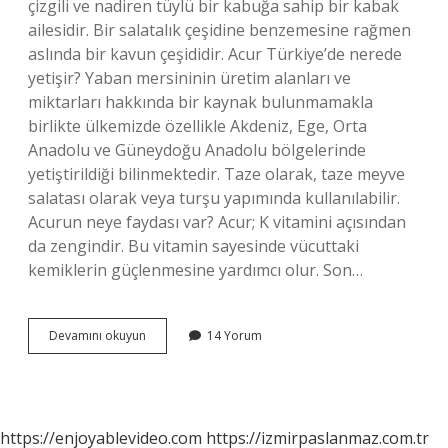
çizgili ve nadiren tüylü bir kabuğa sahip bir kabak
ailesidir. Bir salatalık çeşidine benzemesine rağmen
aslında bir kavun çeşididir. Acur Türkiye’de nerede
yetişir? Yaban mersininin üretim alanları ve
miktarları hakkında bir kaynak bulunmamakla
birlikte ülkemizde özellikle Akdeniz, Ege, Orta
Anadolu ve Güneydoğu Anadolu bölgelerinde
yetiştirildiği bilinmektedir. Taze olarak, taze meyve
salatası olarak veya turşu yapımında kullanılabilir.
Acurun neye faydası var? Acur; K vitamini açısından
da zengindir. Bu vitamin sayesinde vücuttaki
kemiklerin güçlenmesine yardımcı olur. Son…
Acurun
Devamını okuyun
14 Yorum
Diğer
Adı
Nedir
https://enjoyablevideo.com
https://izmirpaslanmaz.com.tr