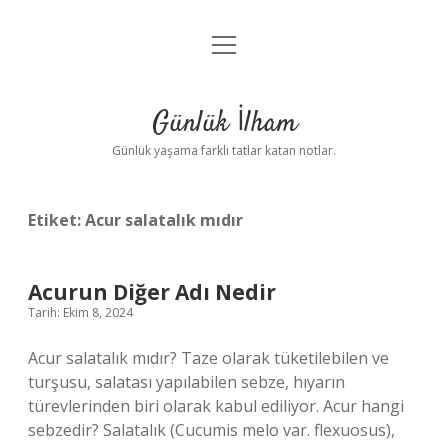
menüyü
Anasayfa
aç
Gizlilik Politikası
Günlük İlham
Yasal Uyarı
Günlük yaşama farklı tatlar katan notlar.
Hakkımızda
Etiket:
Acur salatalık mıdır
Acurun Diğer Adı Nedir
Tarih: Ekim 8, 2024
Acur salatalık mıdır? Taze olarak tüketilebilen ve
turşusu, salatası yapılabilen sebze, hıyarın
türevlerinden biri olarak kabul ediliyor. Acur hangi
sebzedir? Salatalık (Cucumis melo var. flexuosus),