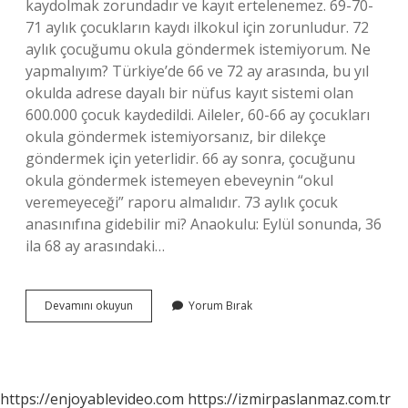
kaydolmak zorundadır ve kayıt ertelenemez. 69-70-
71 aylık çocukların kaydı ilkokul için zorunludur. 72
aylık çocuğumu okula göndermek istemiyorum. Ne
yapmalıyım? Türkiye’de 66 ve 72 ay arasında, bu yıl
okulda adrese dayalı bir nüfus kayıt sistemi olan
600.000 çocuk kaydedildi. Aileler, 60-66 ay çocukları
okula göndermek istemiyorsanız, bir dilekçe
göndermek için yeterlidir. 66 ay sonra, çocuğunu
okula göndermek istemeyen ebeveynin “okul
veremeyeceği” raporu almalıdır. 73 aylık çocuk
anasınıfına gidebilir mi? Anaokulu: Eylül sonunda, 36
ila 68 ay arasındaki…
72
Devamını okuyun
Yorum Bırak
Aylık
Çocuk
Okula
Gitmek
Zorunda
https://enjoyablevideo.com
https://izmirpaslanmaz.com.tr
Mı