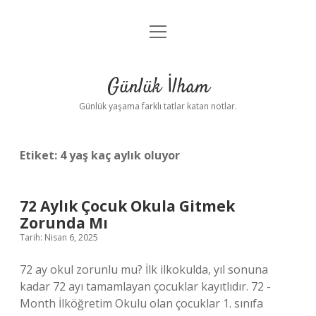
menüyü
Anasayfa
aç
Gizlilik Politikası
Günlük İlham
Yasal Uyarı
Günlük yaşama farklı tatlar katan notlar.
Hakkımızda
Etiket:
4 yaş kaç aylık oluyor
72 Aylık Çocuk Okula Gitmek
Zorunda Mı
Tarih: Nisan 6, 2025
72 ay okul zorunlu mu? İlk ilkokulda, yıl sonuna
kadar 72 ayı tamamlayan çocuklar kayıtlıdır. 72 -
Month İlköğretim Okulu olan çocuklar 1. sınıfa