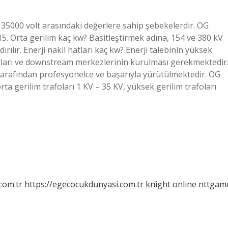
e 35000 volt arasındaki değerlere sahip şebekelerdir. OG
 Orta gerilim kaç kw? Basitleştirmek adına, 154 ve 380 kV
ırılır. Enerji nakil hatları kaç kw? Enerji talebinin yüksek
atları ve downstream merkezlerinin kurulması gerekmektedir
 tarafından profesyonelce ve başarıyla yürütülmektedir. OG
orta gerilim trafoları 1 KV – 35 KV, yüksek gerilim trafoları
com.tr
https://egecocukdunyasi.com.tr
knight online
nttgam