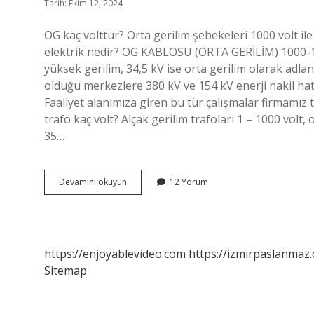
Tarih: Ekim 12, 2024
OG kaç volttur? Orta gerilim şebekeleri 1000 volt il
elektrik nedir? OG KABLOSU (ORTA GERİLİM) 1000-15.
yüksek gerilim, 34,5 kV ise orta gerilim olarak adland
olduğu merkezlere 380 kV ve 154 kV enerji nakil h
Faaliyet alanımıza giren bu tür çalışmalar firmamız
trafo kaç volt? Alçak gerilim trafoları 1 – 1000 volt, 
35…
Og
Devamını okuyun
12 Yorum
Kaç
Kw
https://enjoyablevideo.com
https://izmirpaslanmaz.
Sitemap