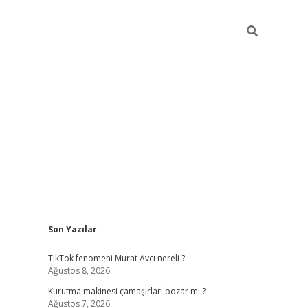
Sidebar
Son Yazılar
piabella
TikTok fenomeni Murat Avcı nereli ?
Ağustos 8, 2026
Kurutma makinesi çamaşırları bozar mı ?
Ağustos 7, 2026