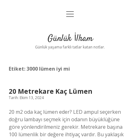
menüyü
Anasayfa
aç
Gizlilik Politikası
Günlük İlham
Yasal Uyarı
Günlük yaşama farklı tatlar katan notlar.
Hakkımızda
Etiket:
3000 lümen iyi mi
20 Metrekare Kaç Lümen
Tarih: Ekim 13, 2024
20 m2 oda kaç lümen eder? LED ampul seçerken
doğru lambayı seçmek için odanın büyüklüğüne
göre yönlendirilmeniz gerekir. Metrekare başına
100 lümenlik bir değere ihtiyaç vardır. Bu yaklaşık