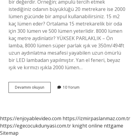
bir değerdir. Örneğin; ampulü tercih etmek
istediğiniz odanın büyüklüğü 20 metrekare ise 2000
lümen gücünde bir ampul kullanabilirsiniz. 15 m2
kaç lümen eder? Ortalama 15 metrekarelik bir oda
için 300 lümen ve 500 lümen yeterlidir. 8000 lümen
kaç metre aydinlatir? YÜKSEK PARLAKLIK – Ön
lamba, 8000 lümen süper parlak ışık ve 350m/494ft
uzun aydınlatma mesafesi yayabilen uzun ömürlü
bir LED lambadan yapılmıştır. Yan el feneri, beyaz
ışık ve kırmızı ışıkla 2000 lümen…
20
Devamını okuyun
10 Yorum
Metrekare
Kaç
Lümen
https://enjoyablevideo.com
https://izmirpaslanmaz.com.tr
https://egecocukdunyasi.com.tr
knight online
nttgame
Sitemap