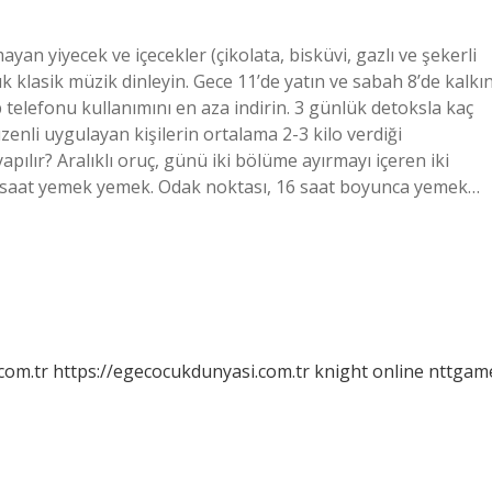
yan yiyecek ve içecekler (çikolata, bisküvi, gazlı ve şekerli
k klasik müzik dinleyin. Gece 11’de yatın ve sabah 8’de kalkın
 telefonu kullanımını en aza indirin. 3 günlük detoksla kaç
üzenli uygulayan kişilerin ortalama 2-3 kilo verdiği
 yapılır? Aralıklı oruç, günü iki bölüme ayırmayı içeren iki
 8 saat yemek yemek. Odak noktası, 16 saat boyunca yemek…
com.tr
https://egecocukdunyasi.com.tr
knight online
nttgam