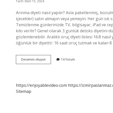
Tarih: Ekim 15, 2024
Arınma diyeti nasıl yapılır? Asla paketlenmiş, bozulma
içecekler) satın almayın veya yemeyin. Her gün sık sı
Temizlenme günlerinizde TV, bilgisayar, iPad ve cep
kilo verilir? Genel olarak 3 günlük detoks diyetini d
gözlemlenebilir. Aralıklı oruç diyeti listesi 16:8 nasıl
öğünlük bir diyettir: 16 saat oruç tutmak ve kalan
Arınma
Devamını okuyun
14 Yorum
Diyeti
Nedir
Nasıl
Yapılır
https://enjoyablevideo.com
https://izmirpaslanmaz.
Sitemap