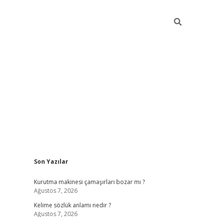
Sidebar
Son Yazılar
piabella
Kurutma makinesi çamaşırları bozar mı ?
Ağustos 7, 2026
Kelime sözlük anlamı nedir ?
Ağustos 7, 2026