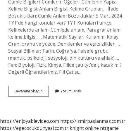
Cümle Bilgileri: Cümlenin Öğeleri. Cümlenin Yapısı…
Kelime Bilgisi: Anlam Bilgisi. Kelime Grupları… İfade
Bozuklukları: Cümle Anlam Bozuklukları5 Mart 2024
TYT’de hangi konular var? TYT KonularıTürkçe:
Kelimelerde anlam. Cümlede anlam. Paragraf anlam
kelime bilgisi. … Matematik: Sayılar. Kullanımı kolay.
Oran, orantı ve yüzde. Denklemler ve eşitsizlikler. …
Sosyal Bilimler: Tarih. Coğrafya. Felsefe grubu
(mantık, psikoloji, sosyoloji, din kültürü ve ahlak) …
Fen: Biyoloji. Fizik. Kimya. Fiilde çatı tyt’de çıkacak mı?
Değerli Öğrencilerimiz, Fiil Çatısı…
Anlatım
Devamını okuyun
Yorum Bırak
Bozuklukları
Tyt
De
Var
Mı
https://enjoyablevideo.com
https://izmirpaslanmaz.com.tr
https://egecocukdunyasi.com.tr
knight online
nttgame