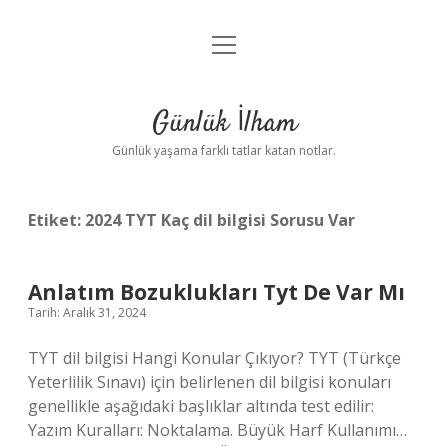
menüyü
Anasayfa
aç
Gizlilik Politikası
Günlük İlham
Yasal Uyarı
Günlük yaşama farklı tatlar katan notlar.
Hakkımızda
Etiket:
2024 TYT Kaç dil bilgisi Sorusu Var
Anlatım Bozuklukları Tyt De Var Mı
Tarih: Aralık 31, 2024
TYT dil bilgisi Hangi Konular Çıkıyor? TYT (Türkçe
Yeterlilik Sınavı) için belirlenen dil bilgisi konuları
genellikle aşağıdaki başlıklar altında test edilir:
Yazım Kuralları: Noktalama. Büyük Harf Kullanımı…