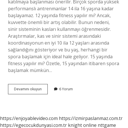
katılmaya başlanması önerilir. Birçok sporda yüksek
performanslı antrenmanlar 14 ila 16 yaşına kadar
başlayamaz. 12 yaşında fitness yapılır mı? Ancak,
kuvvette önemli bir artış olabilir. Bunun nedeni,
sinir sisteminin kasları kullanmayı öğrenmesidir.
Araştırmalar, kas ve sinir sistemi arasındaki
koordinasyonun en iyi 10 ila 12 yaşları arasında
sağlandığını gösteriyor ve bu yaş, herhangi bir
spora başlamak için ideal hale geliyor. 15 yaşında
fitness yapılır mı? Özetle, 15 yaşından itibaren spora
başlamak mümkün…
Fitness
Devamını okuyun
6 Yorum
Kaç
Yaş
Için
Uygundur
https://enjoyablevideo.com
https://izmirpaslanmaz.com.tr
https://egecocukdunyasi.com.tr
knight online
nttgame