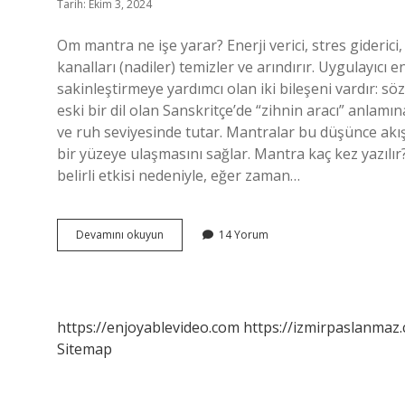
Tarih: Ekim 3, 2024
Om mantra ne işe yarar? Enerji verici, stres giderici, 
kanalları (nadiler) temizler ve arındırır. Uygulayıcı e
sakinleştirmeye yardımcı olan iki bileşeni vardır: sö
eski bir dil olan Sanskritçe’de “zihnin aracı” anlamı
ve ruh seviyesinde tutar. Mantralar bu düşünce akış
bir yüzeye ulaşmasını sağlar. Mantra kaç kez yazılır
belirli etkisi nedeniyle, eğer zaman…
Om
Devamını okuyun
14 Yorum
So
Hum
Mantra
Ne
Ise
https://enjoyablevideo.com
https://izmirpaslanmaz.
Yarar
Sitemap