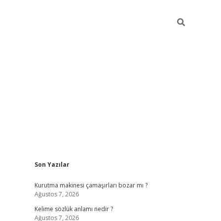
Sidebar
Son Yazılar
piabella
Kurutma makinesi çamaşırları bozar mı ?
Ağustos 7, 2026
Kelime sözlük anlamı nedir ?
Ağustos 7, 2026