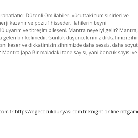
rahatlatıcı: Düzenli Om ilahileri vücuttaki tüm sinirleri ve
nerji kazanır ve pozitif hisseder. İlahilerin beyni
zlü uyarım ve titreşim bileşeni. Mantra neye iyi gelir? Mantra,
na gelen bir kelimedir. Günlük düşüncelerimiz dikkatimizi zihi
ını keser ve dikkatimizin zihnimizde daha sessiz, daha soyut
? Mantra Japa Bir maladaki tane sayısı, yani boncuk sayısı ve
com.tr
https://egecocukdunyasi.com.tr
knight online
nttgam