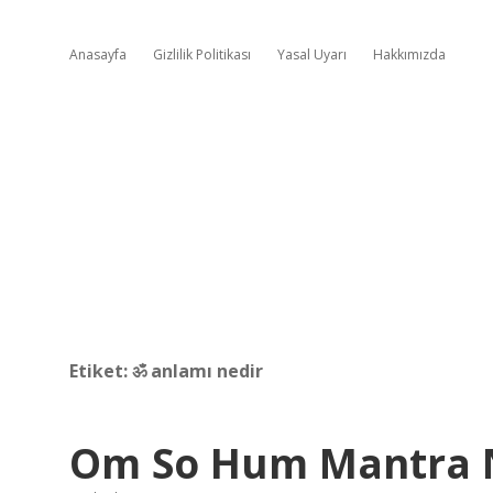
Anasayfa
Gizlilik Politikası
Yasal Uyarı
Hakkımızda
Etiket:
ॐ anlamı nedir
Om So Hum Mantra N